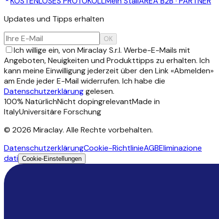
KOSTENLOSES PROTOKOLL
Mein Stall
AREA B2B · PARTNER
Updates und Tipps erhalten
OK
Ich willige ein, von Miraclay S.r.l. Werbe-E-Mails mit
Angeboten, Neuigkeiten und Produkttipps zu erhalten. Ich
kann meine Einwilligung jederzeit über den Link «Abmelden»
am Ende jeder E-Mail widerrufen. Ich habe die
Datenschutzerklärung
gelesen.
100% Natürlich
Nicht dopingrelevant
Made in
Italy
Universitäre Forschung
©
2026
Miraclay.
Alle Rechte vorbehalten
.
Datenschutzerklärung
Cookie-Richtlinie
AGB
Eliminazione
dati
Cookie-Einstellungen