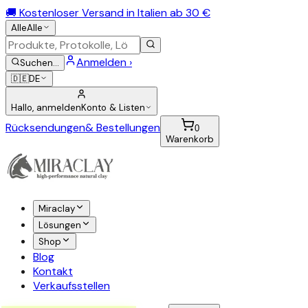
🚚 Kostenloser Versand in Italien ab 30 €
Alle
Alle
Anmelden ›
Suchen
…
🇩🇪
DE
Hallo, anmelden
Konto & Listen
Rücksendungen
& Bestellungen
0
Warenkorb
Miraclay
Lösungen
Shop
Blog
Kontakt
Verkaufsstellen