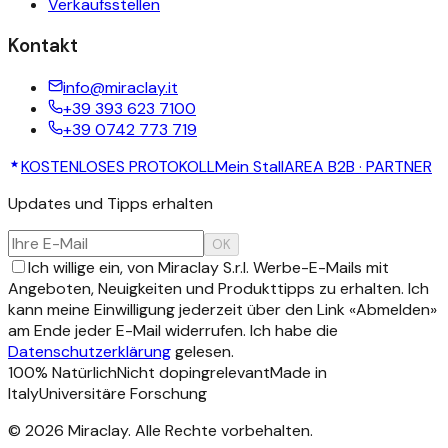
Verkaufsstellen
Kontakt
info@miraclay.it
+39 393 623 7100
+39 0742 773 719
KOSTENLOSES PROTOKOLL
Mein Stall
AREA B2B · PARTNER
Updates und Tipps erhalten
OK
Ich willige ein, von Miraclay S.r.l. Werbe-E-Mails mit
Angeboten, Neuigkeiten und Produkttipps zu erhalten. Ich
kann meine Einwilligung jederzeit über den Link «Abmelden»
am Ende jeder E-Mail widerrufen. Ich habe die
Datenschutzerklärung
gelesen.
100% Natürlich
Nicht dopingrelevant
Made in
Italy
Universitäre Forschung
©
2026
Miraclay.
Alle Rechte vorbehalten
.