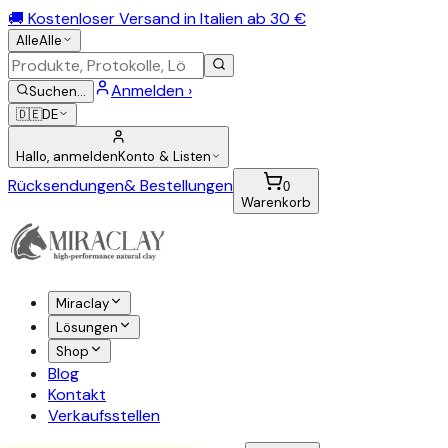
🚚 Kostenloser Versand in Italien ab 30 €
Alle
Alle
Anmelden ›
Suchen
…
🇩🇪
DE
Hallo, anmelden
Konto & Listen
Rücksendungen
& Bestellungen
0
Warenkorb
Miraclay
Lösungen
Shop
Blog
Kontakt
Verkaufsstellen