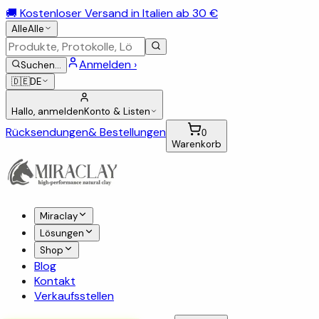
🚚 Kostenloser Versand in Italien ab 30 €
Alle
Alle
Anmelden ›
Suchen
…
🇩🇪
DE
Hallo, anmelden
Konto & Listen
Rücksendungen
& Bestellungen
0
Warenkorb
Miraclay
Lösungen
Shop
Blog
Kontakt
Verkaufsstellen