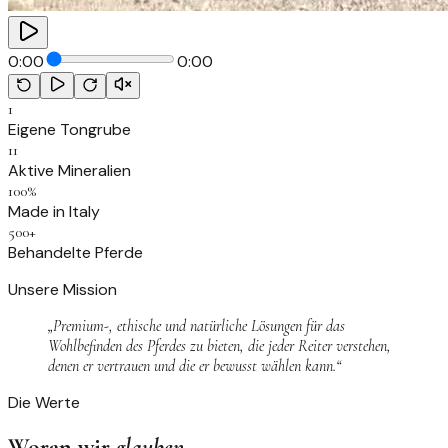
0:00
0:00
1
Eigene Tongrube
11
Aktive Mineralien
100%
Made in Italy
500+
Behandelte Pferde
Unsere Mission
„Premium-, ethische und natürliche Lösungen für das
Wohlbefinden des Pferdes zu bieten, die jeder Reiter verstehen,
denen er vertrauen und die er bewusst wählen kann.“
Die Werte
Woran wir
glauben