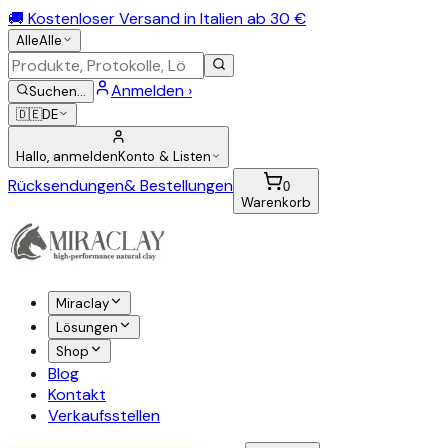
🚚 Kostenloser Versand in Italien ab 30 €
Alle
Alle
Anmelden ›
Suchen
…
🇩🇪
DE
Hallo, anmelden
Konto & Listen
Rücksendungen
& Bestellungen
0
Warenkorb
Miraclay
Lösungen
Shop
Blog
Kontakt
Verkaufsstellen