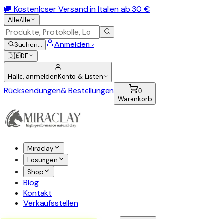
🚚 Kostenloser Versand in Italien ab 30 €
Alle
Alle
Anmelden ›
Suchen
…
🇩🇪
DE
Hallo, anmelden
Konto & Listen
Rücksendungen
& Bestellungen
0
Warenkorb
Miraclay
Lösungen
Shop
Blog
Kontakt
Verkaufsstellen