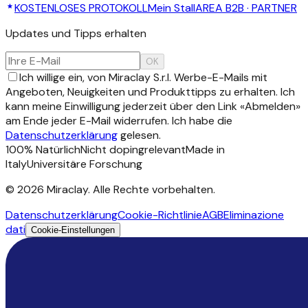
KOSTENLOSES PROTOKOLL
Mein Stall
AREA B2B · PARTNER
Updates und Tipps erhalten
OK
Ich willige ein, von Miraclay S.r.l. Werbe-E-Mails mit
Angeboten, Neuigkeiten und Produkttipps zu erhalten. Ich
kann meine Einwilligung jederzeit über den Link «Abmelden»
am Ende jeder E-Mail widerrufen. Ich habe die
Datenschutzerklärung
gelesen.
100% Natürlich
Nicht dopingrelevant
Made in
Italy
Universitäre Forschung
©
2026
Miraclay.
Alle Rechte vorbehalten
.
Datenschutzerklärung
Cookie-Richtlinie
AGB
Eliminazione
dati
Cookie-Einstellungen