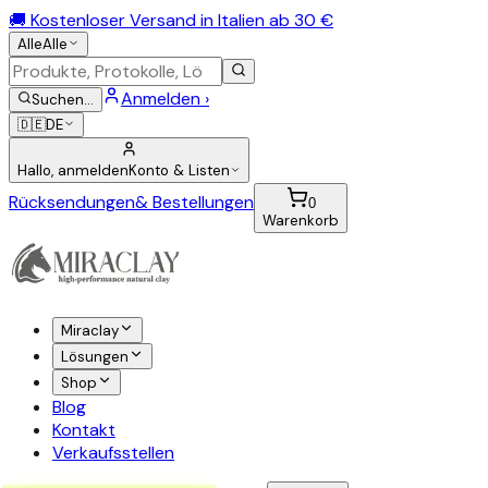
🚚 Kostenloser Versand in Italien ab 30 €
Alle
Alle
Anmelden ›
Suchen
…
🇩🇪
DE
Hallo, anmelden
Konto & Listen
Rücksendungen
& Bestellungen
0
Warenkorb
Miraclay
Lösungen
Shop
Blog
Kontakt
Verkaufsstellen